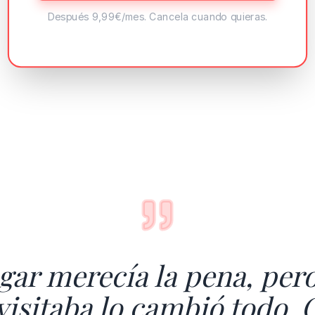
Después 9,99€/mes. Cancela cuando quieras.
gar merecía la pena, pero
visitaba lo cambió todo. 