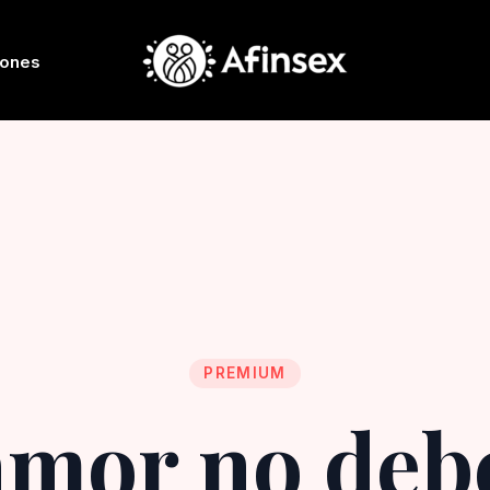
iones
PREMIUM
amor no deb