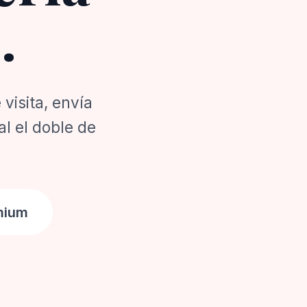
s
.
visita, envía
l el doble de
mium