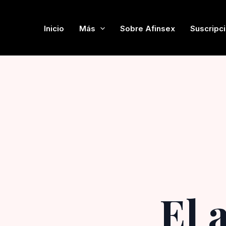
Ir
al
Inicio
Más
Sobre Afinsex
Suscripc
contenido
El 