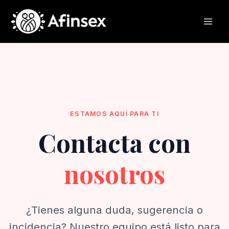
Ir
al
contenido
ESTAMOS AQUÍ PARA TI
Contacta con
nosotros
¿Tienes alguna duda, sugerencia o
incidencia? Nuestro equipo está listo para