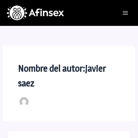
Ir
al
contenido
Nombre del autor:javier
saez